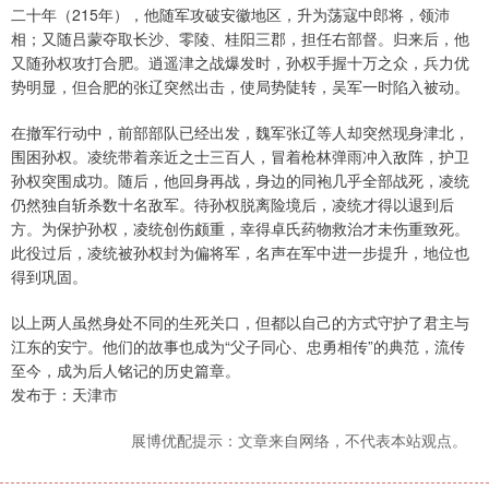
二十年（215年），他随军攻破安徽地区，升为荡寇中郎将，领沛
相；又随吕蒙夺取长沙、零陵、桂阳三郡，担任右部督。归来后，他
又随孙权攻打合肥。逍遥津之战爆发时，孙权手握十万之众，兵力优
势明显，但合肥的张辽突然出击，使局势陡转，吴军一时陷入被动。
在撤军行动中，前部部队已经出发，魏军张辽等人却突然现身津北，
围困孙权。凌统带着亲近之士三百人，冒着枪林弹雨冲入敌阵，护卫
孙权突围成功。随后，他回身再战，身边的同袍几乎全部战死，凌统
仍然独自斩杀数十名敌军。待孙权脱离险境后，凌统才得以退到后
方。为保护孙权，凌统创伤颇重，幸得卓氏药物救治才未伤重致死。
此役过后，凌统被孙权封为偏将军，名声在军中进一步提升，地位也
得到巩固。
以上两人虽然身处不同的生死关口，但都以自己的方式守护了君主与
江东的安宁。他们的故事也成为“父子同心、忠勇相传”的典范，流传
至今，成为后人铭记的历史篇章。
发布于：天津市
展博优配提示：文章来自网络，不代表本站观点。