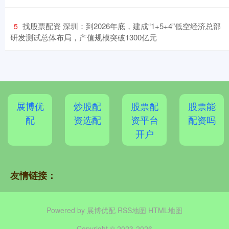
​找股票配资 深圳：到2026年底，建成“1+5+4”低空经济总部
5
研发测试总体布局，产值规模突破1300亿元
展博优
炒股配
股票配
股票能
配
资选配
资平台
配资吗
开户
友情链接：
Powered by
展博优配
RSS地图
HTML地图
Copyright
© 2023-2026