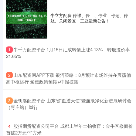
牛立方配资 停课、停工、停业、停运、停
航、关闭景区，三亚最新公告！
​牛千万配资平台 1月15日汇成转债上涨4.13%，转股溢价率
1
21.65%
​山东配资网APP下载 银河策略：8月预计市场维持在震荡偏
2
高中枢运行 聚焦政策预期+中报披露
​金钥匙配资平台 山东省“血透天使”暨血液净化新进展研讨会
3
（枣庄站）举行
​股指期货配资公司平台 成都上半年土拍收官：金牛区楼面价
4
首破2万元/平方米