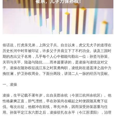
俗话说，打虎亲兄弟，上阵父子兵。自古以来，虎父无犬子的道理在
历史长河中时常被印证，许多父子并肩立下了不朽功业。谈及三国时
期的杰出父子名将，几乎每个人心中都能勾勒出一位：孙坚与孙策、
关羽与关平、陆逊与陆抗……而本篇要讲的，是凌操与凌统这对父
子。凌操在随孙权征战江东之时英勇殉职，凌统则在逍遥津之战中力
挽狂澜，护卫孙权周全。下面分两段，讲清二人一脉的经历与贡献。
一、凌操
凌操，生平记载不署年岁，出自吴郡余杭（今浙江杭州余杭区）。他
性格豪爽正直，胆气凚然，早在孙策尚在崛起之时便跟随其麾下征
伐。每次出征，他都冲在前线，率先冲杀，因而深受孙策器重与任
用。孙策平定江东六郡之后，凌操驻扎在永平（今江苏溧阳），治理