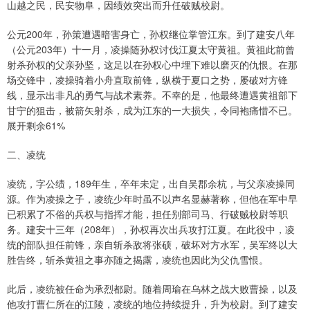
山越之民，民安物阜，因绩效突出而升任破贼校尉。
公元200年，孙策遭遇暗害身亡，孙权继位掌管江东。到了建安八年
（公元203年）十一月，凌操随孙权讨伐江夏太守黄祖。黄祖此前曾
射杀孙权的父亲孙坚，这足以在孙权心中埋下难以磨灭的仇恨。在那
场交锋中，凌操骑着小舟直取前锋，纵横于夏口之势，屡破对方锋
线，显示出非凡的勇气与战术素养。不幸的是，他最终遭遇黄祖部下
甘宁的狙击，被箭矢射杀，成为江东的一大损失，令同袍痛惜不已。
展开剩余61%
二、凌统
凌统，字公绩，189年生，卒年未定，出自吴郡余杭，与父亲凌操同
源。作为凌操之子，凌统少年时虽不以声名显赫著称，但他在军中早
已积累了不俗的兵权与指挥才能，担任别部司马、行破贼校尉等职
务。建安十三年（208年），孙权再次出兵攻打江夏。在此役中，凌
统的部队担任前锋，亲自斩杀敌将张硕，破坏对方水军，吴军终以大
胜告终，斩杀黄祖之事亦随之揭露，凌统也因此为父仇雪恨。
此后，凌统被任命为承烈都尉。随着周瑜在乌林之战大败曹操，以及
他攻打曹仁所在的江陵，凌统的地位持续提升，升为校尉。到了建安