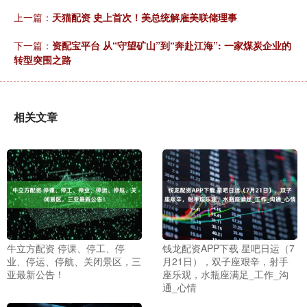
上一篇：
天猫配资 史上首次！美总统解雇美联储理事
下一篇：
资配宝平台 从“守望矿山”到“奔赴江海”: 一家煤炭企业的
转型突围之路
相关文章
牛立方配资 停课、停工、停
钱龙配资APP下载 星吧日运（7
业、停运、停航、关闭景区，三
月21日），双子座艰辛，射手
亚最新公告！
座乐观，水瓶座满足_工作_沟
通_心情