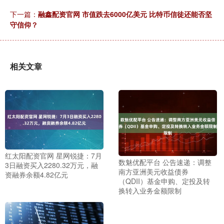
下一篇：
融鑫配资官网 市值跌去6000亿美元 比特币信徒还能否坚
守信仰？
相关文章
红太阳配资官网 星网锐捷：7月
数魅优配平台 公告速递：调整
3日融资买入2280.32万元，融
南方亚洲美元收益债券
资融券余额4.82亿元
（QDII）基金申购、定投及转
换转入业务金额限制