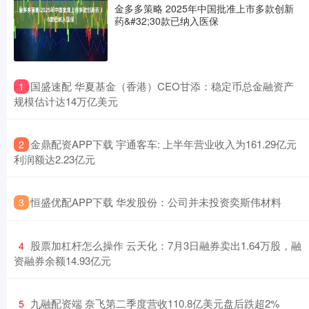
金多多策略 2025年中国批准上市多款创新
药&#32;30款已纳入医保
​国盛速配 华夏基金（香港）CEO甘添：稳定币总金融资产
1
规模估计达14万亿美元
​金鼎配资APP下载 宇通客车: 上半年营业收入为161.29亿元
2
利润额达2.23亿元
​恒盛优配APP下载 华发股份：公司并未投资奕斯伟材料
3
​股票加杠杆怎么操作 云天化：7月3日融券卖出1.64万股，融
4
资融券余额14.93亿元
​九融配资端 奈飞第二季度营收110.8亿美元盘后跌超2%
5