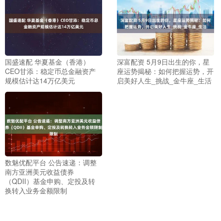
国盛速配 华夏基金（香港）
深富配资 5月9日出生的你，星
CEO甘添：稳定币总金融资产
座运势揭秘：如何把握运势，开
规模估计达14万亿美元
启美好人生_挑战_金牛座_生活
数魅优配平台 公告速递：调整
南方亚洲美元收益债券
（QDII）基金申购、定投及转
换转入业务金额限制