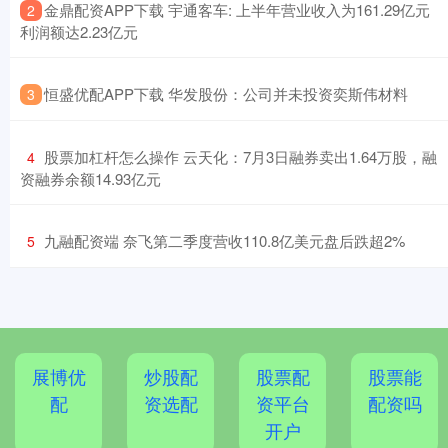
​金鼎配资APP下载 宇通客车: 上半年营业收入为161.29亿元
2
利润额达2.23亿元
​恒盛优配APP下载 华发股份：公司并未投资奕斯伟材料
3
​股票加杠杆怎么操作 云天化：7月3日融券卖出1.64万股，融
4
资融券余额14.93亿元
​九融配资端 奈飞第二季度营收110.8亿美元盘后跌超2%
5
展博优
炒股配
股票配
股票能
配
资选配
资平台
配资吗
开户