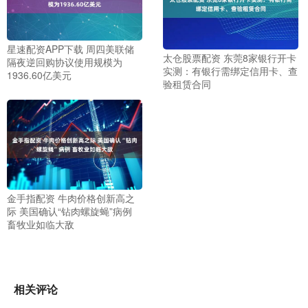
星速配资APP下载 周四美联储
太仓股票配资 东莞8家银行开卡
隔夜逆回购协议使用规模为
实测：有银行需绑定信用卡、查
1936.60亿美元
验租赁合同
金手指配资 牛肉价格创新高之
际 美国确认“钻肉螺旋蝇”病例
畜牧业如临大敌
相关评论