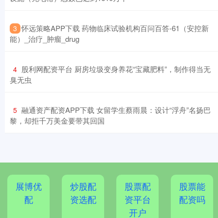
​怀远策略APP下载 药物临床试验机构百问百答-61（安控新
3
能）_治疗_肿瘤_drug
​股利网配资平台 厨房垃圾变身养花“宝藏肥料”，制作得当无
4
臭无虫
​融通资产配资APP下载 女留学生蔡雨晨：设计“浮舟”名扬巴
5
黎，却拒千万美金要带其回国
展博优
炒股配
股票配
股票能
配
资选配
资平台
配资吗
开户