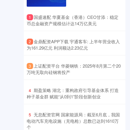
​国盛速配 华夏基金（香港）CEO甘添：稳定
1
币总金融资产规模估计达14万亿美元
​金鼎配资APP下载 宇通客车: 上半年营业收入
2
为161.29亿元 利润额达2.23亿元
​上证配资平台 华菱钢铁：2025年8月第二个20
3
万吨无取向硅钢将投产
​期盈策略 湖北：重构政府引导基金体系 打造
4
种子基金群 赋能“从0到1”阶段创新创业
​无息配资官网 国家能源局：截至6月底，我国
5
电动汽车充电设施（充电枪）总数已达到1610万
个