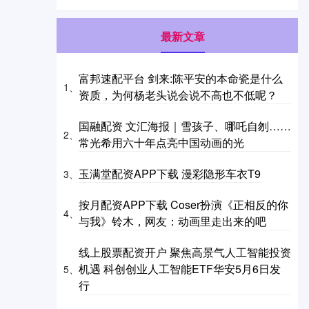
最新文章
富邦速配平台 剑来:陈平安的本命瓷是什么
1、
资质，为何杨老头说会说不高也不低呢？
国融配资 文汇海报｜雪孩子、哪吒自刎……
2、
常光希用六十年点亮中国动画的光
玉满堂配资APP下载 漫彩隐形车衣T9
3、
按月配资APP下载 Coser扮演《正相反的你
4、
与我》铃木，网友：动画里走出来的吧
线上股票配资开户 聚焦高景气人工智能投资
机遇 科创创业人工智能ETF华安5月6日发
5、
行