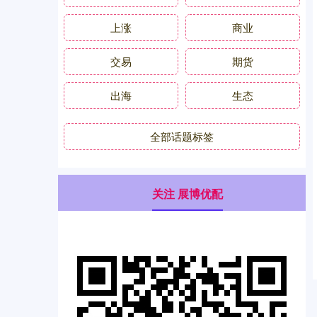
上涨
商业
交易
期货
出海
生态
全部话题标签
关注 展博优配