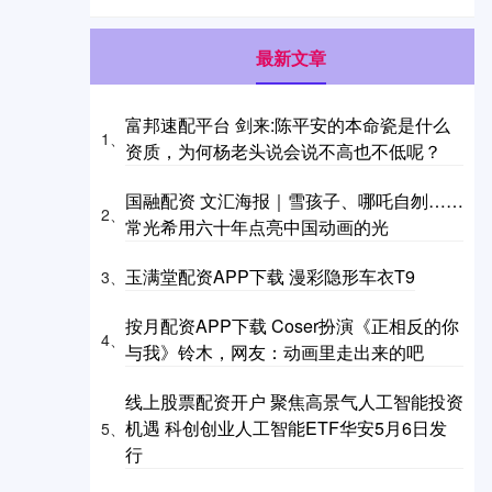
最新文章
富邦速配平台 剑来:陈平安的本命瓷是什么
1、
资质，为何杨老头说会说不高也不低呢？
国融配资 文汇海报｜雪孩子、哪吒自刎……
2、
常光希用六十年点亮中国动画的光
玉满堂配资APP下载 漫彩隐形车衣T9
3、
按月配资APP下载 Coser扮演《正相反的你
4、
与我》铃木，网友：动画里走出来的吧
线上股票配资开户 聚焦高景气人工智能投资
机遇 科创创业人工智能ETF华安5月6日发
5、
行