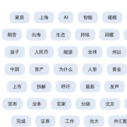
家居
上海
AI
智能
规模
期货
出海
生态
持续
回暖
孩子
人民币
能源
全球
何以
中国
资产
为什么
人形
黄金
上市
拆解
呼吁
最新
发声
宣布
业务
宜家
分级
北京
完成
证券
工作
光大
外汇配