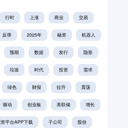
行时
上涨
商业
交易
反弹
2025年
融资
机器人
预期
数据
发行
隐形
垃圾
时代
投资
需求
绿色
财报
拉升
震荡
驱动
创业板
美联储
增长
资平台APP下载
子公司
股份