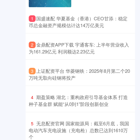
​国盛速配 华夏基金（香港）CEO甘添：稳定
1
币总金融资产规模估计达14万亿美元
​金鼎配资APP下载 宇通客车: 上半年营业收入
2
为161.29亿元 利润额达2.23亿元
​上证配资平台 华菱钢铁：2025年8月第二个20
3
万吨无取向硅钢将投产
​期盈策略 湖北：重构政府引导基金体系 打造
4
种子基金群 赋能“从0到1”阶段创新创业
​无息配资官网 国家能源局：截至6月底，我国
5
电动汽车充电设施（充电枪）总数已达到1610万
个