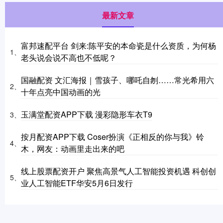
最新文章
富邦速配平台 剑来:陈平安的本命瓷是什么资质，为何杨
1、
老头说会说不高也不低呢？
国融配资 文汇海报｜雪孩子、哪吒自刎……常光希用六
2、
十年点亮中国动画的光
玉满堂配资APP下载 漫彩隐形车衣T9
3、
按月配资APP下载 Coser扮演《正相反的你与我》铃
4、
木，网友：动画里走出来的吧
线上股票配资开户 聚焦高景气人工智能投资机遇 科创创
5、
业人工智能ETF华安5月6日发行