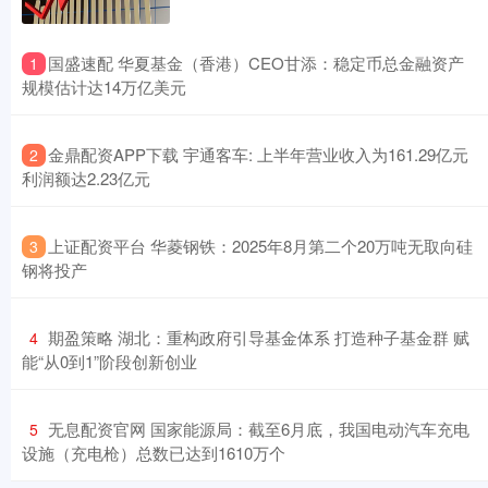
​国盛速配 华夏基金（香港）CEO甘添：稳定币总金融资产
1
规模估计达14万亿美元
​金鼎配资APP下载 宇通客车: 上半年营业收入为161.29亿元
2
利润额达2.23亿元
​上证配资平台 华菱钢铁：2025年8月第二个20万吨无取向硅
3
钢将投产
​期盈策略 湖北：重构政府引导基金体系 打造种子基金群 赋
4
能“从0到1”阶段创新创业
​无息配资官网 国家能源局：截至6月底，我国电动汽车充电
5
设施（充电枪）总数已达到1610万个