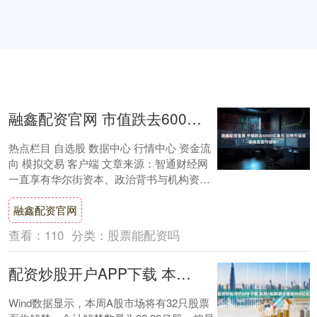
融鑫配资官网 市值跌去6000亿美元 比特币信徒还能否坚守信仰？
热点栏目 自选股 数据中心 行情中心 资金流
向 模拟交易 客户端 文章来源：智通财经网
一直享有华尔街资本、政治背书与机构资金
三大引擎同时点火，近来比特币却意外....
融鑫配资官网
查看：
110
分类：
股票能配资吗
配资炒股开户APP下载 本周A股解禁市值超900亿元
Wind数据显示，本周A股市场将有32只股票