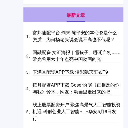
最新文章
富邦速配平台 剑来:陈平安的本命瓷是什么
1、
资质，为何杨老头说会说不高也不低呢？
国融配资 文汇海报｜雪孩子、哪吒自刎……
2、
常光希用六十年点亮中国动画的光
玉满堂配资APP下载 漫彩隐形车衣T9
3、
按月配资APP下载 Coser扮演《正相反的你
4、
与我》铃木，网友：动画里走出来的吧
线上股票配资开户 聚焦高景气人工智能投资
机遇 科创创业人工智能ETF华安5月6日发
5、
行