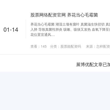
股票网络配资官网 养花当心毛霉菌
养花当心毛霉菌 潮湿土壤有腐叶 真菌滋生快切切 真
01-14
入肺 导致真菌性肺炎 咳嗽、咳痰又发热 血氧下降至
花位置宜通风....
查看：
145
分类：
股票能配资吗
来源：怎样配资
展博优配文章已