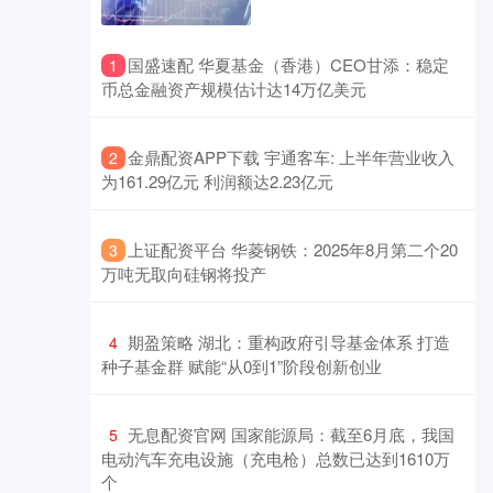
​国盛速配 华夏基金（香港）CEO甘添：稳定
1
币总金融资产规模估计达14万亿美元
​金鼎配资APP下载 宇通客车: 上半年营业收入
2
为161.29亿元 利润额达2.23亿元
​上证配资平台 华菱钢铁：2025年8月第二个20
3
万吨无取向硅钢将投产
​期盈策略 湖北：重构政府引导基金体系 打造
4
种子基金群 赋能“从0到1”阶段创新创业
​无息配资官网 国家能源局：截至6月底，我国
5
电动汽车充电设施（充电枪）总数已达到1610万
个