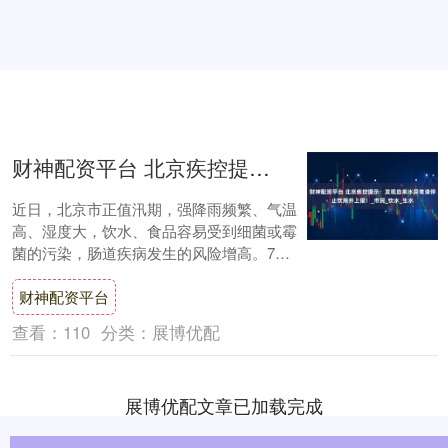
财神配资平台 北京疾控提示：发现自来水异常请停止饮用并上报！_市民_饮水_生水
近日，北京市正值汛期，强降雨频繁、气温
高、湿度大，饮水、食品容易受到细菌或霉
菌的污染，肠道疾病发生的风险增高。7月
10日，北京市疾控中心发布汛期饮水安全健
财神配资平台
康提示....
查看：
110
分类：
展博优配
展博优配文章已加载完成