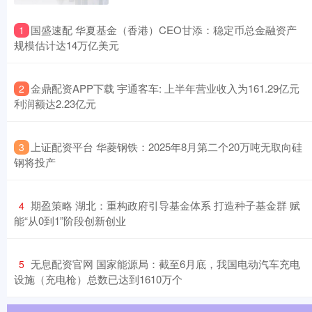
​国盛速配 华夏基金（香港）CEO甘添：稳定币总金融资产
1
规模估计达14万亿美元
​金鼎配资APP下载 宇通客车: 上半年营业收入为161.29亿元
2
利润额达2.23亿元
​上证配资平台 华菱钢铁：2025年8月第二个20万吨无取向硅
3
钢将投产
​期盈策略 湖北：重构政府引导基金体系 打造种子基金群 赋
4
能“从0到1”阶段创新创业
​无息配资官网 国家能源局：截至6月底，我国电动汽车充电
5
设施（充电枪）总数已达到1610万个