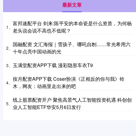
最新文章
富邦速配平台 剑来:陈平安的本命瓷是什么资质，为何杨
1、
老头说会说不高也不低呢？
国融配资 文汇海报｜雪孩子、哪吒自刎……常光希用六
2、
十年点亮中国动画的光
玉满堂配资APP下载 漫彩隐形车衣T9
3、
按月配资APP下载 Coser扮演《正相反的你与我》铃
4、
木，网友：动画里走出来的吧
线上股票配资开户 聚焦高景气人工智能投资机遇 科创创
5、
业人工智能ETF华安5月6日发行