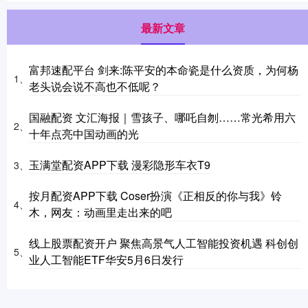
最新文章
富邦速配平台 剑来:陈平安的本命瓷是什么资质，为何杨
1、
老头说会说不高也不低呢？
国融配资 文汇海报｜雪孩子、哪吒自刎……常光希用六
2、
十年点亮中国动画的光
玉满堂配资APP下载 漫彩隐形车衣T9
3、
按月配资APP下载 Coser扮演《正相反的你与我》铃
4、
木，网友：动画里走出来的吧
线上股票配资开户 聚焦高景气人工智能投资机遇 科创创
5、
业人工智能ETF华安5月6日发行