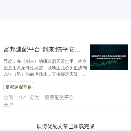
富邦速配平台 剑来:陈平安的本命瓷是什么资质，为何杨老头说会说不高也不低呢？
导读：在《剑来》的骊珠洞天设定里，本命
瓷是用真龙脊柱龙窑、以新生儿心头血烧制
九年（男）的命运载体，直接绑定天资、气
运与宿命。陈平安的本命瓷，是螭龙白瓷镇
富邦速配平台
纸——品....
查看：
131
分类：
股票配资平台
开户
展博优配文章已加载完成