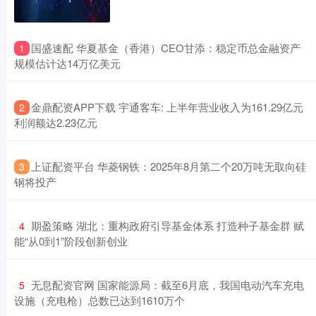
​国盛速配 华夏基金（香港）CEO甘添：稳定币总金融资产
1
规模估计达14万亿美元
​金鼎配资APP下载 宇通客车: 上半年营业收入为161.29亿元
2
利润额达2.23亿元
​上证配资平台 华菱钢铁：2025年8月第二个20万吨无取向硅
3
钢将投产
​期盈策略 湖北：重构政府引导基金体系 打造种子基金群 赋
4
能“从0到1”阶段创新创业
​无息配资官网 国家能源局：截至6月底，我国电动汽车充电
5
设施（充电枪）总数已达到1610万个