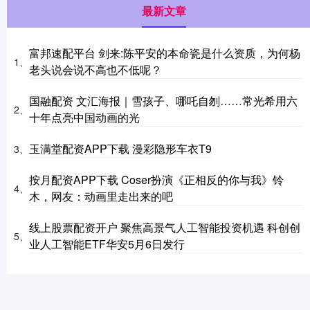
最新文章
富邦速配平台 剑来:陈平安的本命瓷是什么资质，为何杨
1、
老头说会说不高也不低呢？
国融配资 文汇海报｜雪孩子、哪吒自刎……常光希用六
2、
十年点亮中国动画的光
玉满堂配资APP下载 漫彩隐形车衣T9
3、
按月配资APP下载 Coser扮演《正相反的你与我》铃
4、
木，网友：动画里走出来的吧
线上股票配资开户 聚焦高景气人工智能投资机遇 科创创
5、
业人工智能ETF华安5月6日发行