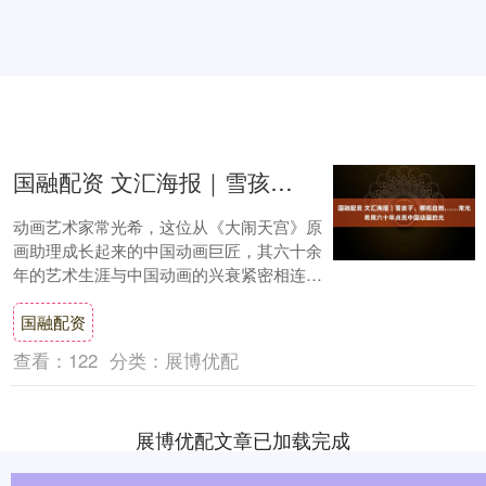
国融配资 文汇海报｜雪孩子、哪吒自刎……常光希用六十年点亮中国动画的光
动画艺术家常光希，这位从《大闹天宫》原
画助理成长起来的中国动画巨匠，其六十余
年的艺术生涯与中国动画的兴衰紧密相连。
他不仅设计了《雪孩子》的纯真造型，绘制
国融配资
了《哪吒....
查看：
122
分类：
展博优配
展博优配文章已加载完成