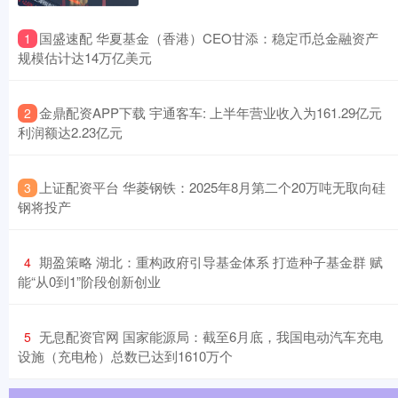
​国盛速配 华夏基金（香港）CEO甘添：稳定币总金融资产
1
规模估计达14万亿美元
​金鼎配资APP下载 宇通客车: 上半年营业收入为161.29亿元
2
利润额达2.23亿元
​上证配资平台 华菱钢铁：2025年8月第二个20万吨无取向硅
3
钢将投产
​期盈策略 湖北：重构政府引导基金体系 打造种子基金群 赋
4
能“从0到1”阶段创新创业
​无息配资官网 国家能源局：截至6月底，我国电动汽车充电
5
设施（充电枪）总数已达到1610万个