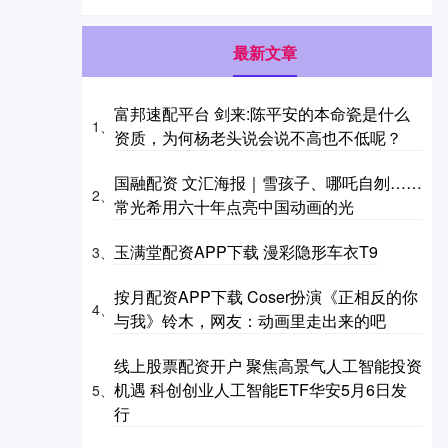
最新文章
富邦速配平台 剑来:陈平安的本命瓷是什么
1、
资质，为何杨老头说会说不高也不低呢？
国融配资 文汇海报｜雪孩子、哪吒自刎……
2、
常光希用六十年点亮中国动画的光
玉满堂配资APP下载 漫彩隐形车衣T9
3、
按月配资APP下载 Coser扮演《正相反的你
4、
与我》铃木，网友：动画里走出来的吧
线上股票配资开户 聚焦高景气人工智能投资
机遇 科创创业人工智能ETF华安5月6日发
5、
行