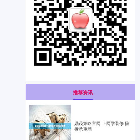
推荐资讯
鼎茂策略官网 上网学装修 险
拆承重墙