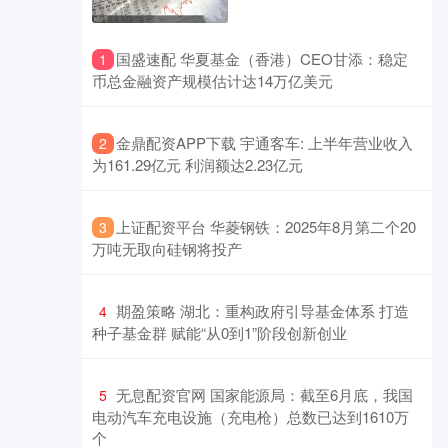
​国盛速配 华夏基金（香港）CEO甘添：稳定
1
币总金融资产规模估计达14万亿美元
​金鼎配资APP下载 宇通客车: 上半年营业收入
2
为161.29亿元 利润额达2.23亿元
​上证配资平台 华菱钢铁：2025年8月第二个20
3
万吨无取向硅钢将投产
​期盈策略 湖北：重构政府引导基金体系 打造
4
种子基金群 赋能“从0到1”阶段创新创业
​无息配资官网 国家能源局：截至6月底，我国
5
电动汽车充电设施（充电枪）总数已达到1610万
个