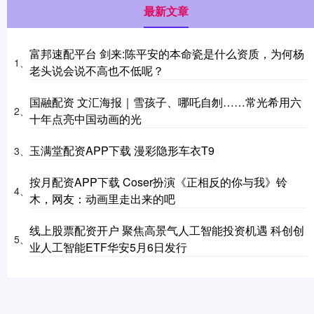
最新文章
富邦速配平台 剑来:陈平安的本命瓷是什么资质，为何杨
1、
老头说会说不高也不低呢？
国融配资 文汇海报｜雪孩子、哪吒自刎……常光希用六
2、
十年点亮中国动画的光
玉满堂配资APP下载 漫彩隐形车衣T9
3、
按月配资APP下载 Coser扮演《正相反的你与我》铃
4、
木，网友：动画里走出来的吧
线上股票配资开户 聚焦高景气人工智能投资机遇 科创创
5、
业人工智能ETF华安5月6日发行