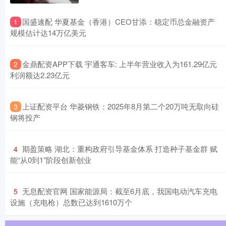
​国盛速配 华夏基金（香港）CEO甘添：稳定币总金融资产
1
规模估计达14万亿美元
​金鼎配资APP下载 宇通客车: 上半年营业收入为161.29亿元
2
利润额达2.23亿元
​上证配资平台 华菱钢铁：2025年8月第二个20万吨无取向硅
3
钢将投产
​期盈策略 湖北：重构政府引导基金体系 打造种子基金群 赋
4
能“从0到1”阶段创新创业
​无息配资官网 国家能源局：截至6月底，我国电动汽车充电
5
设施（充电枪）总数已达到1610万个