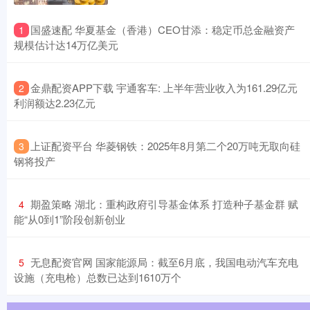
​国盛速配 华夏基金（香港）CEO甘添：稳定币总金融资产
1
规模估计达14万亿美元
​金鼎配资APP下载 宇通客车: 上半年营业收入为161.29亿元
2
利润额达2.23亿元
​上证配资平台 华菱钢铁：2025年8月第二个20万吨无取向硅
3
钢将投产
​期盈策略 湖北：重构政府引导基金体系 打造种子基金群 赋
4
能“从0到1”阶段创新创业
​无息配资官网 国家能源局：截至6月底，我国电动汽车充电
5
设施（充电枪）总数已达到1610万个