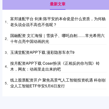
最新文章
富邦速配平台 剑来:陈平安的本命瓷是什么资质，为何杨
1、
老头说会说不高也不低呢？
国融配资 文汇海报｜雪孩子、哪吒自刎……常光希用六
2、
十年点亮中国动画的光
玉满堂配资APP下载 漫彩隐形车衣T9
3、
按月配资APP下载 Coser扮演《正相反的你与我》铃
4、
木，网友：动画里走出来的吧
线上股票配资开户 聚焦高景气人工智能投资机遇 科创创
5、
业人工智能ETF华安5月6日发行