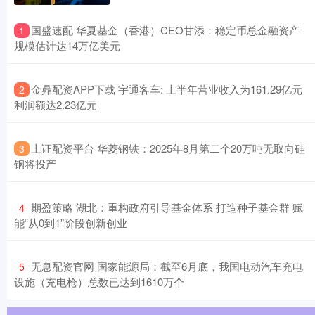
​国盛速配 华夏基金（香港）CEO甘添：稳定币总金融资产
1
规模估计达14万亿美元
​金鼎配资APP下载 宇通客车: 上半年营业收入为161.29亿元
2
利润额达2.23亿元
​上证配资平台 华菱钢铁：2025年8月第二个20万吨无取向硅
3
钢将投产
​期盈策略 湖北：重构政府引导基金体系 打造种子基金群 赋
4
能“从0到1”阶段创新创业
​无息配资官网 国家能源局：截至6月底，我国电动汽车充电
5
设施（充电枪）总数已达到1610万个