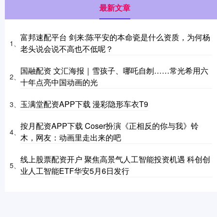
最新文章
富邦速配平台 剑来:陈平安的本命瓷是什么资质，为何杨
1、
老头说会说不高也不低呢？
国融配资 文汇海报｜雪孩子、哪吒自刎……常光希用六
2、
十年点亮中国动画的光
玉满堂配资APP下载 漫彩隐形车衣T9
3、
按月配资APP下载 Coser扮演《正相反的你与我》铃
4、
木，网友：动画里走出来的吧
线上股票配资开户 聚焦高景气人工智能投资机遇 科创创
5、
业人工智能ETF华安5月6日发行